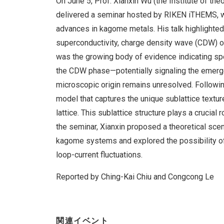
On June 5, Prof. Xianxin Wu (the Institute of t
delivered a seminar hosted by RIKEN iTHEMS, w
advances in kagome metals. His talk highlight
superconductivity, charge density wave (CDW) ord
was the growing body of evidence indicating s
the CDW phase—potentially signaling the emergen
microscopic origin remains unresolved. Followin
model that captures the unique sublattice textu
lattice. This sublattice structure plays a crucial
the seminar, Xianxin proposed a theoretical sc
kagome systems and explored the possibility o
loop-current fluctuations.
Reported by Ching-Kai Chiu and Congcong Le
関連イベント