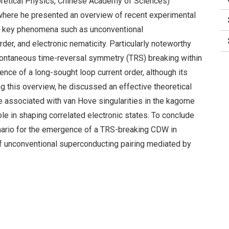
heoretical Physics, Chinese Academy of Sciences)
here he presented an overview of recent experimental
ed key phenomena such as unconventional
er, and electronic nematicity. Particularly noteworthy
pontaneous time-reversal symmetry (TRS) breaking within
ce of a long-sought loop current order, although its
g this overview, he discussed an effective theoretical
re associated with van Hove singularities in the kagome
 role in shaping correlated electronic states. To conclude
enario for the emergence of a TRS-breaking CDW in
f unconventional superconducting pairing mediated by