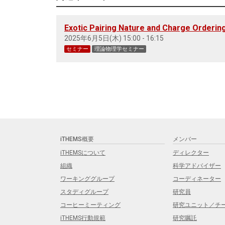
Exotic Pairing Nature and Charge Orderi
2025年6月5日(木) 15:00 - 16:15
セミナー
理論物理学セミナー
iTHEMS概要
メンバー
iTHEMSについて
ディレクター
組織
科学アドバイザー
ワーキンググループ
コーディネーター
スタディグループ
研究員
コーヒーミーティング
研究ユニット／チ
iTHEMS行動規範
研究嘱託