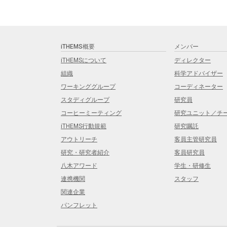
iTHEMS概要
メンバー
iTHEMSについて
ディレクター
組織
科学アドバイザー
ワーキンググループ
コーディネーター
スタディグループ
研究員
コーヒーミーティング
研究ユニット／チ
iTHEMS行動規範
研究嘱託
アウトリーチ
客員主管研究員
研究・研究者紹介
客員研究員
八木アワード
学生・研修生
連携機関
スタッフ
関連企業
パンフレット