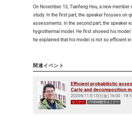
On November 13, Tianfeng Hou, a new member of
study. In the first part, the speaker focuses on
assessments. In the second part, the speaker e
hygrothermal model. He first showed his model wo
he explained that his model is not so efficient i
関連イベント
Efficient probabilistic ass
Carlo and decomposition 
2020年11月13日(金) 16:00 - 18:1
セミナー
iTHEMS数学セミナー