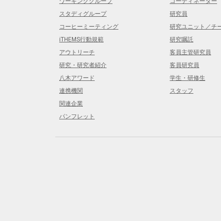
ワーキンググループ
コーディネーター
スタディグループ
研究員
コーヒーミーティング
研究ユニット／チ
iTHEMS行動規範
研究嘱託
アウトリーチ
客員主管研究員
研究・研究者紹介
客員研究員
八木アワード
学生・研修生
連携機関
スタッフ
関連企業
パンフレット