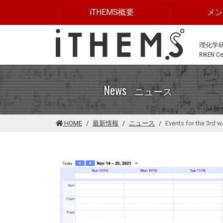
このページの本文に移動する
iTHEMS概要
メ
理化学
RIKEN Cen
News
ニュース
HOME
最新情報
ニュース
Events for the 3rd 