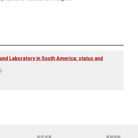
d Laboratory in South America: status and
0
研究成果
最新情報