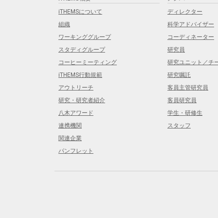
iTHEMSについて
ディレクター
組織
科学アドバイザー
ワーキンググループ
コーディネーター
スタディグループ
研究員
コーヒーミーティング
研究ユニット／チ
iTHEMS行動規範
研究嘱託
アウトリーチ
客員主管研究員
研究・研究者紹介
客員研究員
八木アワード
学生・研修生
連携機関
スタッフ
関連企業
パンフレット