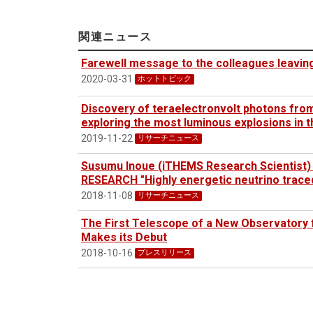
関連ニュース
Farewell message to the colleagues leavi
2020-03-31
ホットトピック
Discovery of teraelectronvolt photons fro
exploring the most luminous explosions in 
2019-11-22
リサーチニュース
Susumu Inoue (iTHEMS Research Scientist) w
RESEARCH "Highly energetic neutrino traced
2018-11-08
リサーチニュース
The First Telescope of a New Observator
Makes its Debut
2018-10-16
プレスリリース