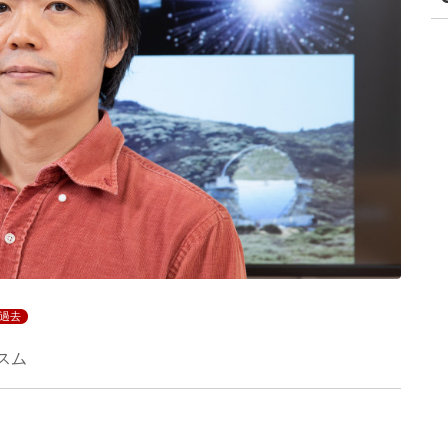
過去
スム