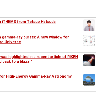
ng iTHEMS from Tetsuo Hatsuda
m gamma-ray bursts: A new window for
the Universe
as highlighted in a recent article of RIKEN
 back to a blazar"
y for High-Energy Gamma-Ray Astronomy