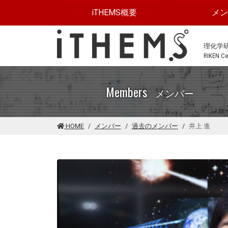
このページの本文に移動する
iTHEMS概要
メ
理化学
RIKEN Cen
Members
メンバー
HOME
メンバー
過去のメンバー
井上 進