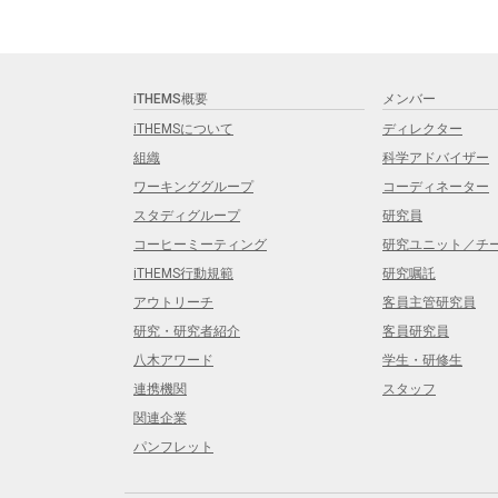
iTHEMS概要
メンバー
iTHEMSについて
ディレクター
組織
科学アドバイザー
ワーキンググループ
コーディネーター
スタディグループ
研究員
コーヒーミーティング
研究ユニット／チ
iTHEMS行動規範
研究嘱託
アウトリーチ
客員主管研究員
研究・研究者紹介
客員研究員
八木アワード
学生・研修生
連携機関
スタッフ
関連企業
パンフレット