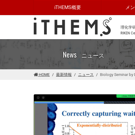
このページの本文に移動する
iTHEMS概要
メ
理化学
RIKEN Cen
News
ニュース
HOME
最新情報
ニュース
Biology Seminar by 