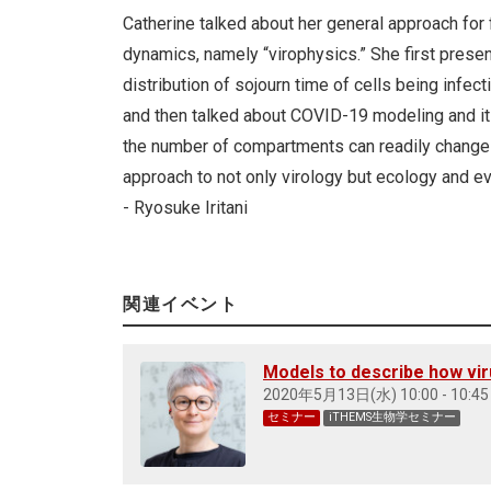
Catherine talked about her general approach for f
dynamics, namely “virophysics.” She first prese
distribution of sojourn time of cells being infec
and then talked about COVID-19 modeling and its 
the number of compartments can readily change th
approach to not only virology but ecology and evo
- Ryosuke Iritani
関連イベント
Models to describe how vir
2020年5月13日(水) 10:00 - 10:45
セミナー
iTHEMS生物学セミナー