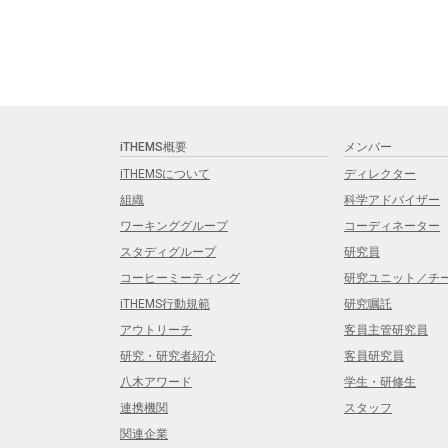
iTHEMS概要
メンバー
iTHEMSについて
ディレクター
組織
科学アドバイザー
ワーキンググループ
コーディネーター
スタディグループ
研究員
コーヒーミーティング
研究ユニット／チ
iTHEMS行動規範
研究嘱託
アウトリーチ
客員主管研究員
研究・研究者紹介
客員研究員
八木アワード
学生・研修生
連携機関
スタッフ
関連企業