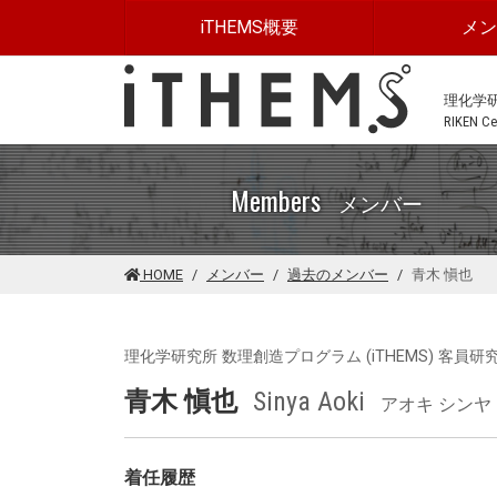
このページの本文に移動する
iTHEMS概要
メ
理化学
RIKEN Cen
Members
メンバー
HOME
メンバー
過去のメンバー
青木 愼也
理化学研究所 数理創造プログラム (iTHEMS) 客員研
青木 愼也
Sinya Aoki
アオキ シンヤ
着任履歴