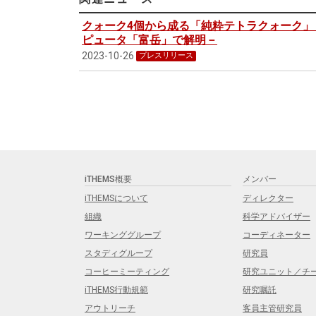
クォーク4個から成る「純粋テトラクォーク」
ピュータ「富岳」で解明－
2023-10-26
プレスリリース
iTHEMS概要
メンバー
iTHEMSについて
ディレクター
組織
科学アドバイザー
ワーキンググループ
コーディネーター
スタディグループ
研究員
コーヒーミーティング
研究ユニット／チ
iTHEMS行動規範
研究嘱託
アウトリーチ
客員主管研究員