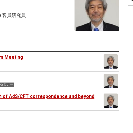
) 客員研究員
am Meeting
セミナー
tion of AdS/CFT correspondence and beyond