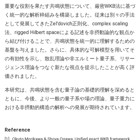
重要な役割を果たす共鳴状態について、厳密WKB法に基づ
く統一的な解析枠組みを構築しました。従来は別々の手法
として発展してきたZel'dovich正則化、complex scaling
法、rigged Hilbert spaceによる記述を非摂動論的な観点か
ら結び付けることで、共鳴状態を統一的に理解するための
基盤を与えました。さらに、具体的な可解模型を用いてそ
の有効性を示し、散乱理論や非エルミート量子系、リサー
ジェンス理論をつなぐ新たな視点を提示したことが高く評
価されました。
本研究は、共鳴状態を含む量子論の基礎的理解を深めると
ともに、今後、より一般の量子系や場の理論、量子重力に
おける非摂動的構造の解析への発展が期待されています。
Reference
Okuto Morikawa & Shoya Ogawa, Unified exact WKB framework