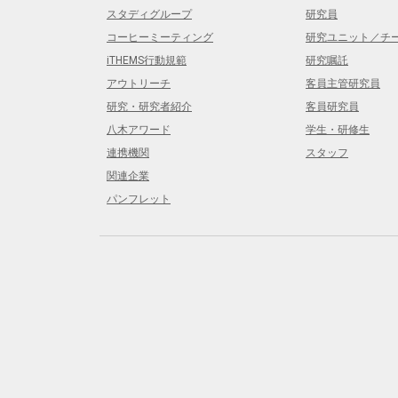
スタディグループ
研究員
コーヒーミーティング
研究ユニット／チ
iTHEMS行動規範
研究嘱託
アウトリーチ
客員主管研究員
研究・研究者紹介
客員研究員
八木アワード
学生・研修生
連携機関
スタッフ
関連企業
パンフレット