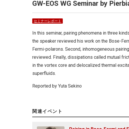
GW-EOS WG Seminar by Pierbia
セミナーレポート
In this seminar, pairing phenomena in three ki
the speaker reviewed his work on the Bose-Fermi
Fermi-polarons. Second, inhomogeneous pairing f
reviewed. Finally, dissipations called mutual fr
in the vortex core and delocalized thermal excit
superfluids.
Reported by Yuta Sekino
関連イベント