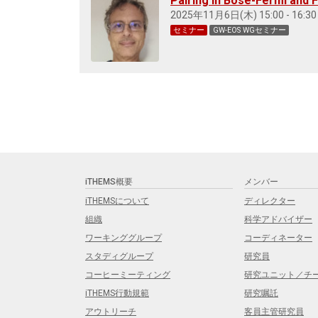
Pairing in Bose-Fermi and
2025年11月6日(木) 15:00 - 16:30
セミナー
GW-EOS WGセミナー
iTHEMS概要
メンバー
iTHEMSについて
ディレクター
組織
科学アドバイザー
ワーキンググループ
コーディネーター
スタディグループ
研究員
コーヒーミーティング
研究ユニット／チ
iTHEMS行動規範
研究嘱託
アウトリーチ
客員主管研究員