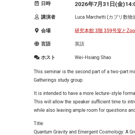
日時
2026年7月31日(金)14:00
講演者
Luca Marchetti (カブリ
会場
研究本館 3階 359号室とZ
言語
英語
ホスト
Wei-Hsiang Shao
This seminar is the second part of a two-part m
Gatherings study group.
It is intended to have a more lecture-style forma
This will allow the speaker sufficient time to i
while also leaving ample room for questions and
Title:
Quantum Gravity and Emergent Cosmology: A Gr