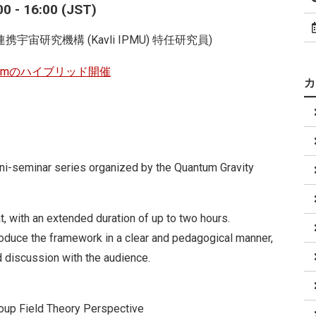
 - 16:00 (JST)
数物連携宇宙研究機構 (Kavli IPMU) 特任研究員)
oomのハイブリッド開催
ini-seminar series organized by the Quantum Gravity
t, with an extended duration of up to two hours.
ntroduce the framework in a clear and pedagogical manner,
 discussion with the audience.
oup Field Theory Perspective