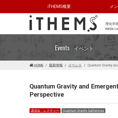
このページの本文に移動する
iTHEMS概要
メ
理化学
RIKEN Cen
Events
イベント
HOME
最新情報
イベント
Quantum Gravity an
Quantum Gravity and Emergent
Perspective
講演会・レクチャー
Quantum Gravity Gatherings