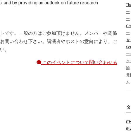
 and by providing an outlook on future research
Th
ー
ー
Gr
トです。一般の方はご参加頂けません。メンバーや関係
ー
セ
お問い合わせ下さい。講演者やホストの意向により、ご
Se
い。
ー
ク
このイベントについて問い合わせる
論
号
ム
i
(K