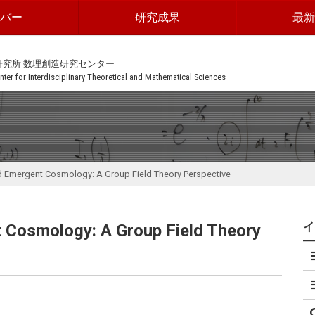
ンバー
研究成果
最新
研究所 数理創造研究センター
ter for Interdisciplinary Theoretical and Mathematical Sciences
d Emergent Cosmology: A Group Field Theory Perspective
 Cosmology: A Group Field Theory