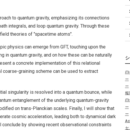
proach to quantum gravity, emphasizing its connections
path integrals, and loop quantum gravity. Through these
ield theories of "spacetime atoms".
opic physics can emerge from GFT, touching upon the
ing in quantum gravity, and on how these can be naturally
resent a concrete implementation of this relational
al coarse-graining scheme can be used to extract
i
ー
ー
tial singularity is resolved into a quantum bounce, while
報
antum entanglement of the underlying quantum-gravity
i
ー
fied on trans-Planckian scales. Finally, I will show that
ー
erate cosmic acceleration, leading both to dynamical dark
As
ill conclude by showing recent observational constraints
セ