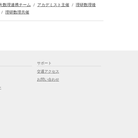
大数理連携チーム
アカデミスト主催
理研数理後
理研数理共催
サポート
交通アクセス
お問い合わせ
ー