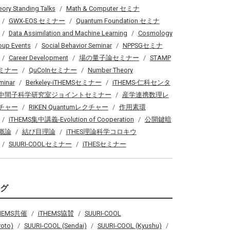
eory Standing Talks
Math & Computer セミナ
GWX-EOS セミナー
Quantum Foundation セミナ
Data Assimilation and Machine Learning
Cosmology
oup Events
Social Behavior Seminar
NPPSGセミナ
Career Development
場の量子論セミナー
STAMP
ミナー
QuCoInセミナー
Number Theory
minar
Berkeley-iTHEMSセミナー
iTHEMS-仁科センタ
中間子科学研究室ジョイントセミナー
産学連携数理レ
チャー
RIKEN Quantumレクチャー
作用素環
iTHEMS集中講義-Evolution of Cooperation
公開鍵暗
概論
結び目理論
iTHES理論科学コロキウ
SUURI-COOLセミナー
iTHESセミナー
タグ
THEMS共催
iTHEMS協賛
SUURI-COOL
yoto)
SUURI-COOL (Sendai)
SUURI-COOL (Kyushu)