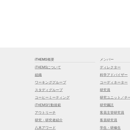
iTHEMS概要
メンバー
iTHEMSについて
ディレクター
組織
科学アドバイザー
ワーキンググループ
コーディネーター
スタディグループ
研究員
コーヒーミーティング
研究ユニット／チ
iTHEMS行動規範
研究嘱託
アウトリーチ
客員主管研究員
研究・研究者紹介
客員研究員
八木アワード
学生・研修生