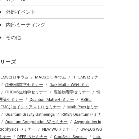
外部イベント
内部ミーティング
その他
シリーズ
THEMSコロキウム
MACSコロキウム
iTHEMSセミナ
iTHEMS数学セミナー
Dark Matter WGセミナ
iTHEMS生物学セミナー
理論物理学セミナー
情
理論セミナー
Quantum Matterセミナー
ABBL-
THEMSジョイントアストロセミナー
Math-Physセミナ
Quantum Gravity Gatherings
RIKEN Quantumセミナ
Quantum Computation SGセミナー
Asymptotics in
trophysics セミナー
NEW WGセミナー
GW-EOS WG
ミナー
DEEP-INセミナー
ComSHeL Seminar
Lab-