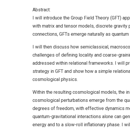
Abstract:
I will introduce the Group Field Theory (GFT) ap
with matrix and tensor models, discrete gravity 
connections, GFTs emerge naturally as quantum f
I will then discuss how semiclassical, macrosc
challenges of defining locality and coarse-grain
addressed within relational frameworks. I will p
strategy in GFT and show how a simple relation
cosmological physics.
Within the resulting cosmological models, the ini
cosmological perturbations emerge from the qu
degrees of freedom, with effective dynamics modi
quantum-gravitational interactions alone can gen
energy and to a slow-roll inflationary phase. I w