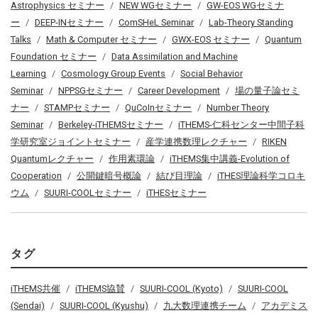
Astrophysics セミナー
NEW WGセミナー
GW-EOS WGセミナ
ー
DEEP-INセミナー
ComSHeL Seminar
Lab-Theory Standing
Talks
Math & Computer セミナー
GWX-EOS セミナー
Quantum
Foundation セミナー
Data Assimilation and Machine
Learning
Cosmology Group Events
Social Behavior
Seminar
NPPSGセミナー
Career Development
場の量子論セミ
ナー
STAMPセミナー
QuCoInセミナー
Number Theory
Seminar
Berkeley-iTHEMSセミナー
iTHEMS-仁科センター中間子科
学研究室ジョイントセミナー
産学連携数理レクチャー
RIKEN
Quantumレクチャー
作用素環論
iTHEMS集中講義-Evolution of
Cooperation
公開鍵暗号概論
結び目理論
iTHES理論科学コロキ
ウム
SUURI-COOLセミナー
iTHESセミナー
タグ
iTHEMS共催
iTHEMS協賛
SUURI-COOL (Kyoto)
SUURI-COOL
(Sendai)
SUURI-COOL (Kyushu)
九大数理連携チーム
アカデミス