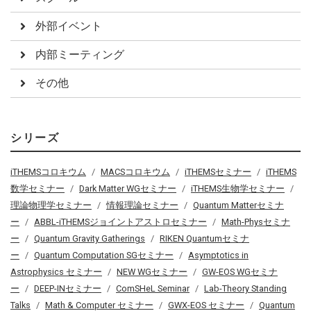
外部イベント
内部ミーティング
その他
シリーズ
iTHEMSコロキウム
MACSコロキウム
iTHEMSセミナー
iTHEMS
数学セミナー
Dark Matter WGセミナー
iTHEMS生物学セミナー
理論物理学セミナー
情報理論セミナー
Quantum Matterセミナ
ー
ABBL-iTHEMSジョイントアストロセミナー
Math-Physセミナ
ー
Quantum Gravity Gatherings
RIKEN Quantumセミナ
ー
Quantum Computation SGセミナー
Asymptotics in
Astrophysics セミナー
NEW WGセミナー
GW-EOS WGセミナ
ー
DEEP-INセミナー
ComSHeL Seminar
Lab-Theory Standing
Talks
Math & Computer セミナー
GWX-EOS セミナー
Quantum