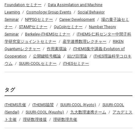
Foundation セミナー
Data Assimilation and Machine
Learning
Cosmology Group Events
Social Behavior
Seminar
NPPSGセミナー
Career Development
場の量子論セミ
ナー
STAMPセミナー
QuCoInセミナー
Number Theory
Seminar
Berkeley-iTHEMSセミナー
iTHEMS-仁科センター中間子科
学研究室ジョイントセミナー
産学連携数理レクチャー
RIKEN
Quantumレクチャー
作用素環論
iTHEMS集中講義-Evolution of
Cooperation
公開鍵暗号概論
結び目理論
iTHES理論科学コロキ
ウム
SUURI-COOLセミナー
iTHESセミナー
タグ
iTHEMS共催
iTHEMS協賛
SUURI-COOL (Kyoto)
SUURI-COOL
(Sendai)
SUURI-COOL (Kyushu)
九大数理連携チーム
アカデミス
ト主催
理研数理後援
理研数理共催