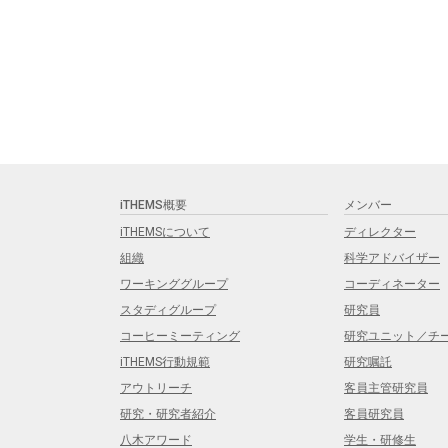
iTHEMS概要
メンバー
iTHEMSについて
ディレクター
組織
科学アドバイザー
ワーキンググループ
コーディネーター
スタディグループ
研究員
コーヒーミーティング
研究ユニット／チ
iTHEMS行動規範
研究嘱託
アウトリーチ
客員主管研究員
研究・研究者紹介
客員研究員
八木アワード
学生・研修生