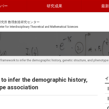
ンバー
研究成果
最新
研究所 数理創造研究センター
ter for Interdisciplinary Theoretical and Mathematical Sciences
ramework to infer the demographic history, genetic structure, and phenotype
o infer the demographic history,
ype association