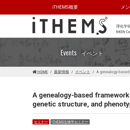
このページの本文に移動する
iTHEMS概要
メ
理化学
RIKEN Cen
Events
イベント
HOME
最新情報
イベント
A genealogy-based f
A genealogy-based framework t
genetic structure, and phenot
セミナー
iTHEMS生物学セミナー