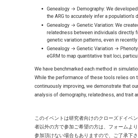
Genealogy → Demography: We developed g
the ARG to accurately infer a population's 
Genealogy → Genetic Variation: We creat
relatedness between individuals directly f
genetic variation patterns, even in recentl
Genealogy → Genetic Variation → Phenoty
eGRM to map quantitative trait loci, particu
We have benchmarked each method in simulation
While the performance of these tools relies on t
continuously improving, we demonstrate that o
analysis of demography, relatedness, and trait a
このイベントは研究者向けのクローズドイベン
者以外の方で参加ご希望の方は、フォームより
参加頂けない場合もありますので、ご了承下さ