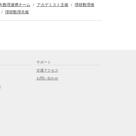
大数理連携チーム
アカデミスト主催
理研数理後
理研数理共催
サポート
交通アクセス
お問い合わせ
ー