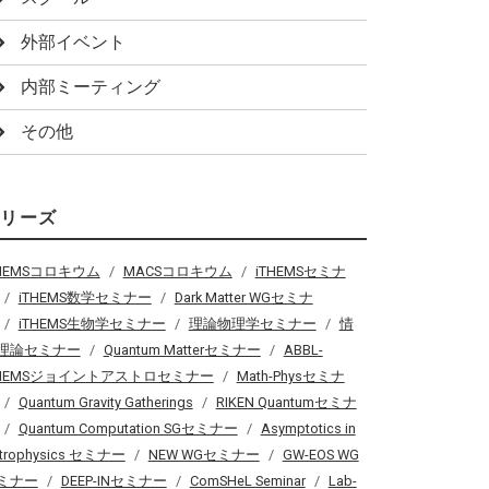
外部イベント
内部ミーティング
その他
シリーズ
THEMSコロキウム
MACSコロキウム
iTHEMSセミナ
iTHEMS数学セミナー
Dark Matter WGセミナ
iTHEMS生物学セミナー
理論物理学セミナー
情
理論セミナー
Quantum Matterセミナー
ABBL-
THEMSジョイントアストロセミナー
Math-Physセミナ
Quantum Gravity Gatherings
RIKEN Quantumセミナ
Quantum Computation SGセミナー
Asymptotics in
trophysics セミナー
NEW WGセミナー
GW-EOS WG
ミナー
DEEP-INセミナー
ComSHeL Seminar
Lab-