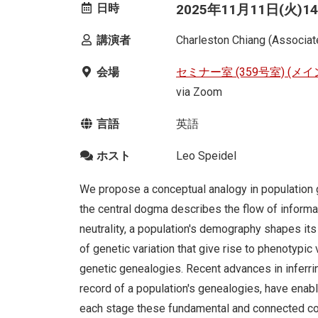
日時
2025年11月11日(火)14:0
講演者
Charleston Chiang (Associate
会場
セミナー室 (359号室) (メイ
via Zoom
言語
英語
ホスト
Leo Speidel
We propose a conceptual analogy in population g
the central dogma describes the flow of informa
neutrality, a population's demography shapes its
of genetic variation that give rise to phenotypic
genetic genealogies. Recent advances in inferr
record of a population's genealogies, have enab
each stage these fundamental and connected c