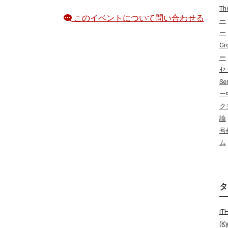
Th
このイベントについて問い合わせる
ー
ー
Gr
ー
セ
Se
ー
ク
論
号
ム
i
(K