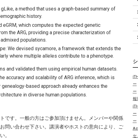
Like, a method that uses a graph-based summary of
demographic history.
ed eGRM, which computes the expected genetic
rom the ARG, providing a precise characterization of
y admixed populations.
pe: We devised sycamore, a framework that extends the
larly where multiple alleles contribute to a phenotype.
s and validated them using empirical human datasets.
i
he accuracy and scalability of ARG inference, which is
ー
ur genealogy-based approach already enhances the
ー
rchitecture in diverse human populations.
報
i
ー
トです。一般の方はご参加頂けません。メンバーや関係
ー
お問い合わせ下さい。講演者やホストの意向により、ご
As
い。
セ