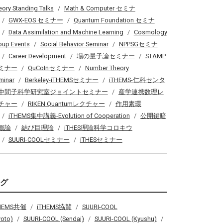
eory Standing Talks
Math & Computer セミナ
GWX-EOS セミナー
Quantum Foundation セミナ
Data Assimilation and Machine Learning
Cosmology
oup Events
Social Behavior Seminar
NPPSGセミナ
Career Development
場の量子論セミナー
STAMP
ミナー
QuCoInセミナー
Number Theory
minar
Berkeley-iTHEMSセミナー
iTHEMS-仁科センタ
中間子科学研究室ジョイントセミナー
産学連携数理レ
チャー
RIKEN Quantumレクチャー
作用素環
iTHEMS集中講義-Evolution of Cooperation
公開鍵暗
概論
結び目理論
iTHES理論科学コロキウ
SUURI-COOLセミナー
iTHESセミナー
タグ
THEMS共催
iTHEMS協賛
SUURI-COOL
yoto)
SUURI-COOL (Sendai)
SUURI-COOL (Kyushu)